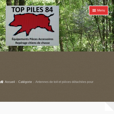
Aller
Aller
Menu
à
au
la
contenu
navigation
Accueil
Ouvrir
Catégories
le
menu
Boutique
enfant
Accueil
Catégorie
Antennes de toit et pièces détachées pour
Conditions générales de ventes
Contact
Mon compte