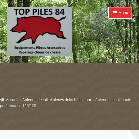
Aller
Aller
Menu
à
au
la
contenu
navigation
Accueil
Ouvrir
Catégories
le
menu
Boutique
enfant
Accueil
Antenne de toit et pièces détachées pour
Antenne de toit haute
Conditions générales de ventes
performance 125/125
Contact
Mon compte