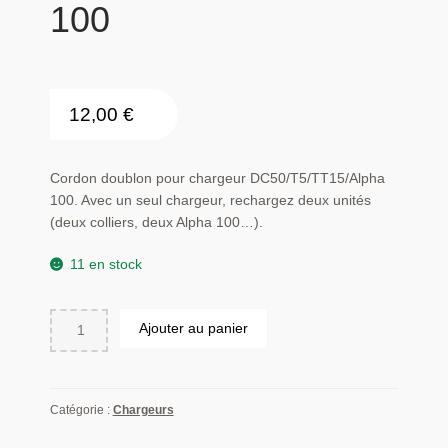
100
12,00
€
Cordon doublon pour chargeur DC50/T5/TT15/Alpha
100. Avec un seul chargeur, rechargez deux unités
(deux colliers, deux Alpha 100…).
11 en stock
quantité
Ajouter au panier
de
Cordon
doublon
pour
Catégorie :
Chargeurs
chargeur