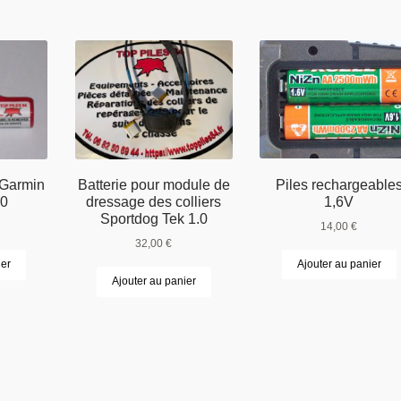
Piles rechargeable
s Garmin
Batterie pour module de
1,6V
0
dressage des colliers
Sportdog Tek 1.0
14,00
€
32,00
€
Ajouter au panier
ier
Ajouter au panier