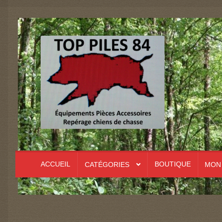
Aller
Aller
à
au
la
contenu
navigation
ACCUEIL
BOUTIQUE
CATÉGORIES
MON