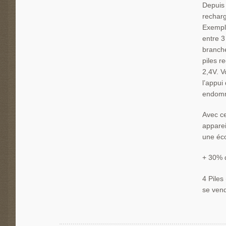
Depuis 
recharg
Exemple
entre 3
branché
piles r
2,4V. V
l’appui
endomm
Avec ce
apparei
une éco
+ 30% 
4 Piles
se ven