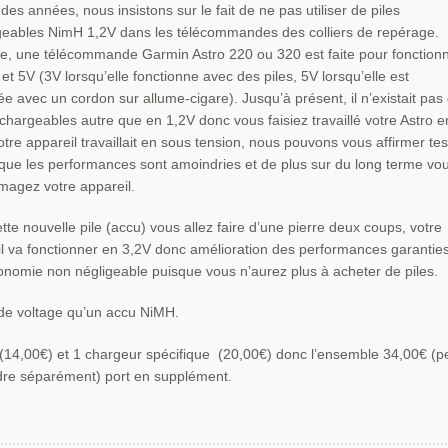
des années, nous insistons sur le fait de ne pas utiliser de piles
Astro
eables NimH 1,2V dans les télécommandes des colliers de repérage.
320
, une télécommande Garmin Astro 220 ou 320 est faite pour fonction
 et 5V (3V lorsqu’elle fonctionne avec des piles, 5V lorsqu’elle est
e avec un cordon sur allume-cigare). Jusqu’à présent, il n’existait pas
echargeables autre que en 1,2V donc vous faisiez travaillé votre Astro e
otre appareil travaillait en sous tension, nous pouvons vous affirmer tes
 que les performances sont amoindries et de plus sur du long terme vo
agez votre appareil.
tte nouvelle pile (accu) vous allez faire d’une pierre deux coups, votre
l va fonctionner en 3,2V donc amélioration des performances garanties
nomie non négligeable puisque vous n’aurez plus à acheter de piles.
de voltage qu’un accu NiMH.
 (14,00€) et 1 chargeur spécifique (20,00€) donc l’ensemble 34,00€ (p
dre séparément) port en supplément.