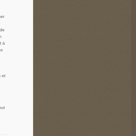
ner
 de
n
t à
us
 et
eut