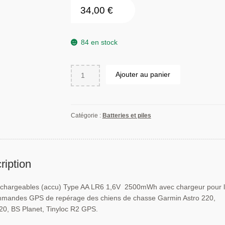
34,00
€
84 en stock
quantité
Ajouter au panier
de
Chargeur
+
piles
Catégorie :
Batteries et piles
rechargeables
1,6V
Type
AA
ription
LR6
pour
rechargeables (accu) Type AA LR6 1,6V 2500mWh avec chargeur pour 
Garmin
mmandes GPS de repérage des chiens de chasse Garmin Astro 220,
Astro
20, BS Planet, Tinyloc R2 GPS.
220
/