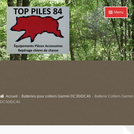
Aller
Aller
Menu
à
au
la
contenu
navigation
Accueil
Ouvrir
Catégories
le
menu
Boutique
enfant
Accueil
Batteries pour colliers Garmin DC30/DC40
Batterie Colliers Garmin
Conditions générales de ventes
DC30/DC40
Contact
Mon compte