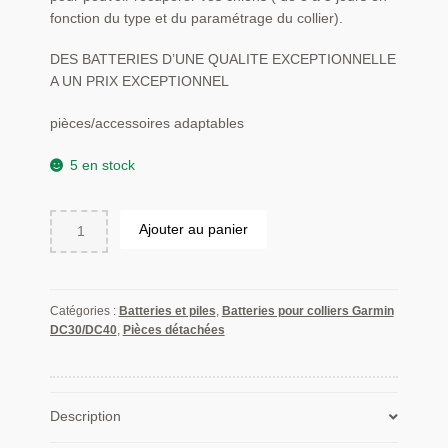
fonction du type et du paramétrage du collier).
DES BATTERIES D’UNE QUALITE EXCEPTIONNELLE
A UN PRIX EXCEPTIONNEL
pièces/accessoires adaptables
5 en stock
quantité
Ajouter au panier
de
Batterie
Colliers
Garmin
Catégories :
Batteries et piles
,
Batteries pour colliers Garmin
DC30/DC40
DC30/DC40
,
Pièces détachées
Description