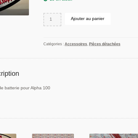
quantité
Ajouter au panier
de
Capot
de
batterie
Catégories :
Accessoires
,
Pièces détachées
pour
Alpha
100
ription
e batterie pour Alpha 100