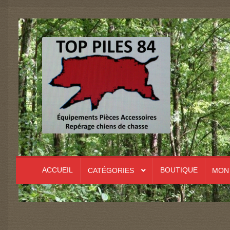
Aller
Aller
à
au
la
contenu
navigation
ACCUEIL
BOUTIQUE
CATÉGORIES
MON