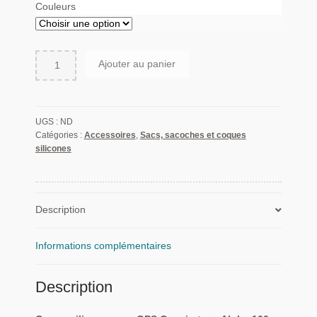
Couleurs
quantité
Ajouter au panier
de
Coque
silicone
pour
UGS :
ND
GPS
Catégories :
Accessoires
,
Sacs, sacoches et coques
silicones
Garmin
type
Alpha
100
Description
pour
repérage
des
Informations complémentaires
chiens
Description