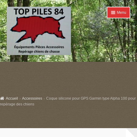
Aller
Aller
Menu
à
au
la
contenu
navigation
Accueil
Ouvrir
Catégories
le
menu
Boutique
enfant
Accueil
Accessoires
Coque silicone pour GPS Garmin type Alpha 100 pour
Conditions générales de ventes
repérage des chiens
Contact
Mon compte