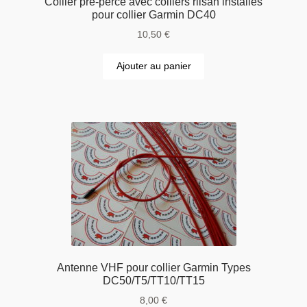
Collier pré-percé avec colliers rilsan installés
pour collier Garmin DC40
10,50
€
Ajouter au panier
Antenne VHF pour collier Garmin Types
DC50/T5/TT10/TT15
8,00
€