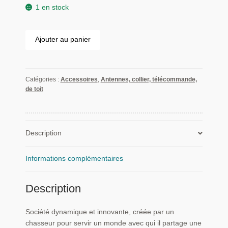
1 en stock
quantité
Ajouter au panier
de
Nouveauté
en
Catégories :
Accessoires
,
Antennes, collier, télécommande,
exclusivité
de toit
antenne
VHF
SMA
"La
Description
Dorée"
pour
télécommande
Informations complémentaires
de
repérage
Description
Garmin
Astro/Alpha
Société dynamique et innovante, créée par un
chasseur pour servir un monde avec qui il partage une