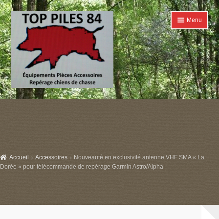
Aller
Aller
Menu
à
au
la
contenu
navigation
Accueil
Ouvrir
Catégories
le
menu
Boutique
enfant
Accueil
Accessoires
Nouveauté en exclusivité antenne VHF SMA « La
Conditions générales de ventes
Dorée » pour télécommande de repérage Garmin Astro/Alpha
Contact
Mon compte