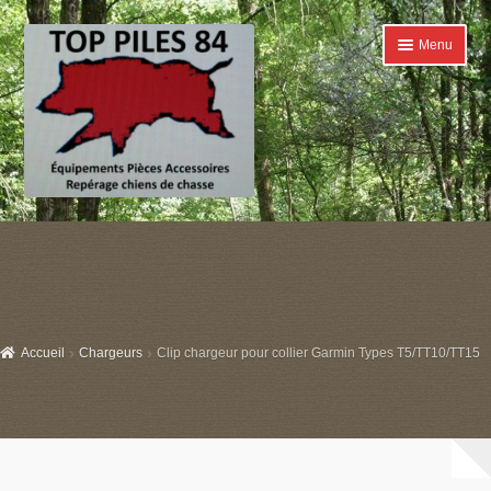
Aller
Aller
Menu
à
au
la
contenu
navigation
Accueil
Ouvrir
Catégories
le
menu
Boutique
enfant
Accueil
Chargeurs
Clip chargeur pour collier Garmin Types T5/TT10/TT15
Conditions générales de ventes
Contact
Mon compte