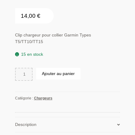
14,00
€
Clip chargeur pour collier Garmin Types
T5/TT10/TT15
15 en stock
quantité
Ajouter au panier
de
Clip
chargeur
pour
Catégorie :
Chargeurs
collier
Garmin
Types
T5/TT10/TT15
Description