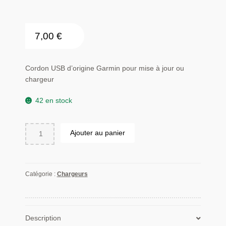
7,00
€
Cordon USB d’origine Garmin pour mise à jour ou
chargeur
42 en stock
quantité
Ajouter au panier
de
Cordon
USB
d'origine
Catégorie :
Chargeurs
Garmin
pour
mise
à
Description