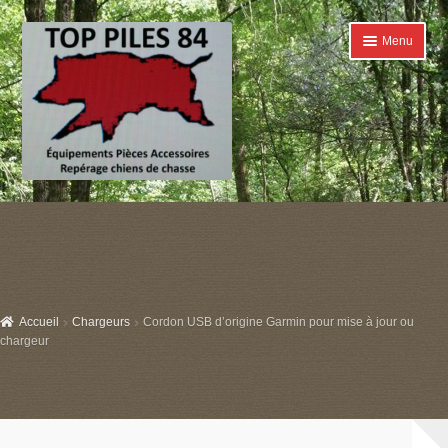
Aller
Aller
Menu
à
au
la
contenu
navigation
Accueil
Ouvrir
Catégories
le
menu
Boutique
enfant
Accueil
Chargeurs
Cordon USB d’origine Garmin pour mise à jour ou
Conditions générales de ventes
chargeur
Contact
Mon compte