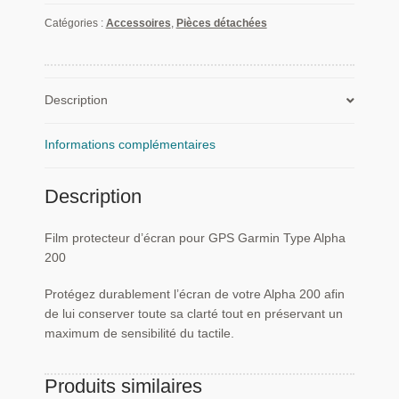
protecteur
d'écran
Catégories :
Accessoires
,
Pièces détachées
pour
GPS
Garmin
Type
Description
Alpha
200
Informations complémentaires
Description
Film protecteur d’écran pour GPS Garmin Type Alpha
200
Protégez durablement l’écran de votre Alpha 200 afin
de lui conserver toute sa clarté tout en préservant un
maximum de sensibilité du tactile.
Produits similaires