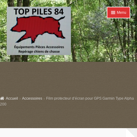
Aller
Aller
Menu
à
au
la
contenu
navigation
Accueil
Ouvrir
Catégories
le
menu
Boutique
enfant
Accueil
Accessoires
Film protecteur d’écran pour GPS Garmin Type Alpha
Conditions générales de ventes
200
Contact
Mon compte