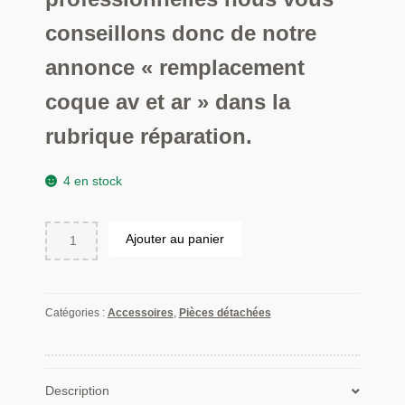
conseillons donc de notre
annonce « remplacement
coque av et ar » dans la
rubrique réparation.
4 en stock
quantité
Ajouter au panier
de
Pack
Coque
Avant
Catégories :
Accessoires
,
Pièces détachées
+
Coque
Arrière
pour
Description