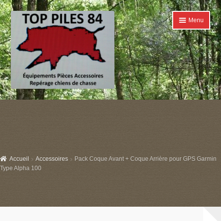
Aller
Aller
Menu
à
au
la
contenu
navigation
Accueil
Ouvrir
Catégories
le
menu
Boutique
enfant
Accueil
Accessoires
Pack Coque Avant + Coque Arrière pour GPS Garmin
Conditions générales de ventes
Type Alpha 100
Contact
Mon compte