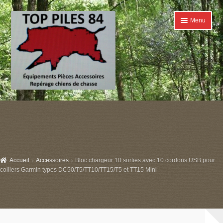
Aller
Aller
Menu
à
au
la
contenu
navigation
Accueil
Ouvrir
Catégories
le
menu
Boutique
enfant
Accueil
Accessoires
Bloc chargeur 10 sorties avec 10 cordons USB pour
Conditions générales de ventes
colliers Garmin types DC50/T5/TT10/TT15/T5 et TT15 Mini
Contact
Mon compte