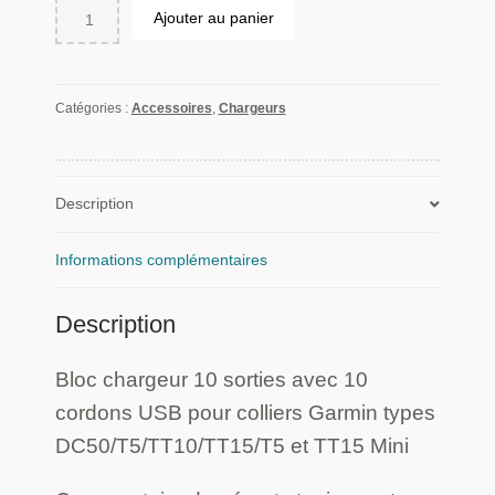
quantité
Ajouter au panier
de
Bloc
chargeur
10
Catégories :
Accessoires
,
Chargeurs
sorties
avec
10
cordons
Description
USB
pour
Informations complémentaires
colliers
Garmin
Description
types
DC50/T5/TT10/TT15/T5
et
Bloc chargeur 10 sorties avec 10
TT15
cordons USB pour colliers Garmin types
Mini
DC50/T5/TT10/TT15/T5 et TT15 Mini