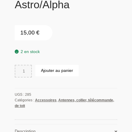
Astro/Alpha
15,00
€
2 en stock
quantité
Ajouter au panier
de
Antenne
longue
souple
UGS :
285
pour
Catégories :
Accessoires
,
Antennes, collier, télécommande,
de toit
Garmin
Astro/Alpha
Description