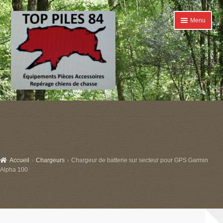
Aller
Aller
Menu
à
au
la
contenu
navigation
Accueil
Ouvrir
Catégories
le
menu
Boutique
enfant
Accueil
Chargeurs
Chargeur de batterie sur secteur pour GPS Garmin
Conditions générales de ventes
Alpha 100
Contact
Mon compte