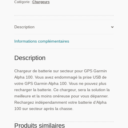
batterie
Catégorie :
Chargeurs
sur
secteur
pour
GPS
Description
Garmin
Alpha
Informations complémentaires
100
Description
Chargeur de batterie sur secteur pour GPS Garmin
Alpha 100. Vous avez endommagé la prise USB de
votre GPS Garmin Alpha 100. Vous ne pouvez plus
recharger la batterie. Ce chargeur, sera la solution la
meilleure et la moins onéreuse pour vous dépanner.
Rechargez indépendamment votre batterie d’Alpha
100 sur secteur après la chasse.
Produits similaires