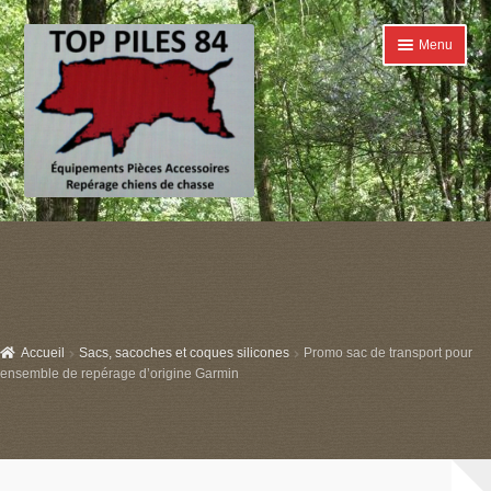
Aller
Aller
Menu
à
au
la
contenu
navigation
Accueil
Ouvrir
Catégories
le
menu
Boutique
enfant
Accueil
Sacs, sacoches et coques silicones
Promo sac de transport pour
Conditions générales de ventes
ensemble de repérage d’origine Garmin
Contact
Mon compte