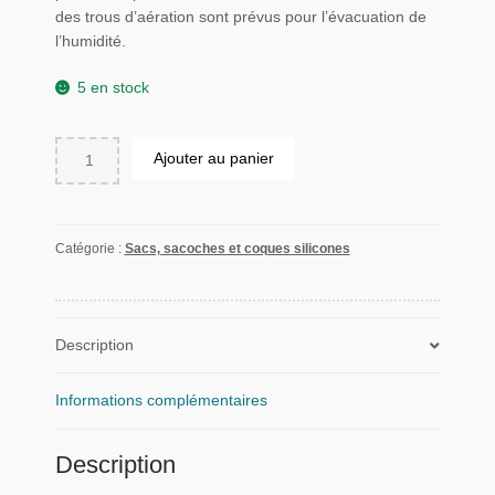
des trous d’aération sont prévus pour l’évacuation de
l’humidité.
5 en stock
quantité
Ajouter au panier
de
Promo
sac
de
Catégorie :
Sacs, sacoches et coques silicones
transport
pour
ensemble
de
Description
repérage
d'origine
Informations complémentaires
Garmin
Description