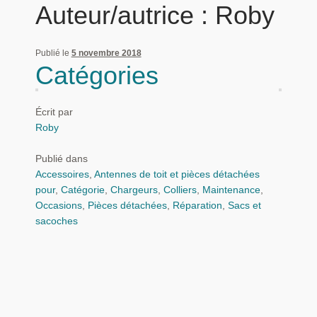
Auteur/autrice :
Roby
Panier
Publié le
5 novembre 2018
Produits populaires
Catégories
Qui sommes-nous
Écrit par
Roby
Publié dans
Accessoires
,
Antennes de toit et pièces détachées
pour
,
Catégorie
,
Chargeurs
,
Colliers
,
Maintenance
,
Occasions
,
Pièces détachées
,
Réparation
,
Sacs et
sacoches