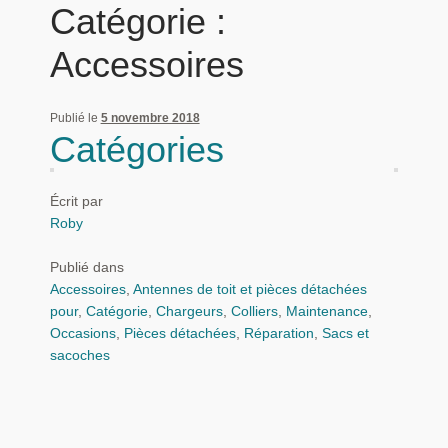
Catégorie :
Panier
Accessoires
Produits populaires
Publié le
5 novembre 2018
Qui sommes-nous
Catégories
Écrit par
Roby
Publié dans
Accessoires
,
Antennes de toit et pièces détachées
pour
,
Catégorie
,
Chargeurs
,
Colliers
,
Maintenance
,
Occasions
,
Pièces détachées
,
Réparation
,
Sacs et
sacoches