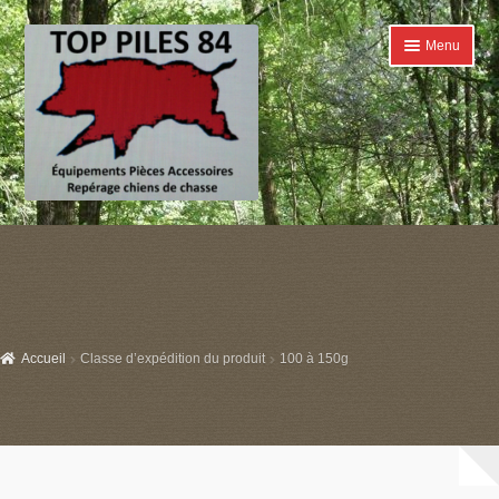
Aller
Aller
Menu
à
au
la
contenu
navigation
Accueil
Ouvrir
Catégories
le
menu
Boutique
enfant
Accueil
Classe d’expédition du produit
100 à 150g
Conditions générales de ventes
Contact
Mon compte